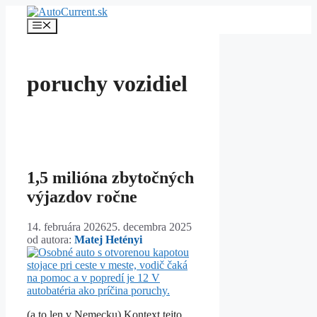
Preskočiť
na
Menu
obsah
poruchy vozidiel
1,5 milióna zbytočných
výjazdov ročne
14. februára 2026
25. decembra 2025
od autora:
Matej Hetényi
(a to len v Nemecku) Kontext tejto