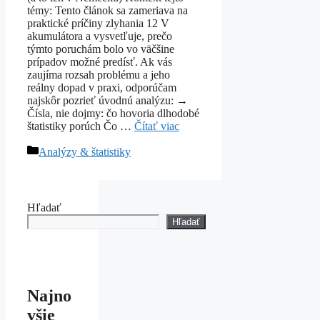
témy: Tento článok sa zameriava na
praktické príčiny zlyhania 12 V
akumulátora a vysvetľuje, prečo
týmto poruchám bolo vo väčšine
prípadov možné predísť. Ak vás
zaujíma rozsah problému a jeho
reálny dopad v praxi, odporúčam
najskôr pozrieť úvodnú analýzu: →
Čísla, nie dojmy: čo hovoria dlhodobé
štatistiky porúch Čo …
Čítať viac
Kategórie
Analýzy & štatistiky
Hľadať
Hľadať
Najno
všie