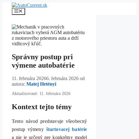
Preskočiť
na
Menu
obsah
Správny postup pri
výmene autobatérie
11. februára 2026
6. februára 2026
od
autora:
Matej Hetényi
Aktualizované: 11. februára 2026
Kontext tejto témy
Tento návod predstavuje všeobecný
postup výmeny
štartovacej batérie
a nie je určený pre konkrétny model