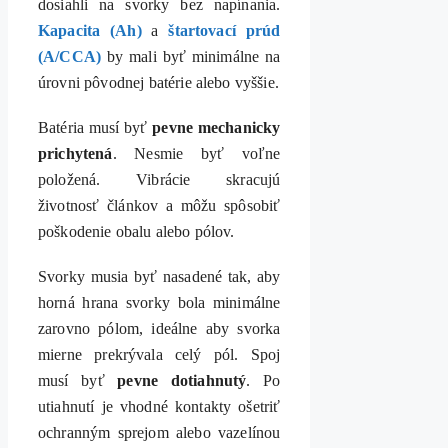
dosiahli na svorky bez napínania.
Kapacita (Ah)
a
štartovací prúd
(A/CCA)
by mali byť minimálne na
úrovni pôvodnej batérie alebo vyššie.
Batéria musí byť
pevne mechanicky
prichytená
. Nesmie byť voľne
položená. Vibrácie skracujú
životnosť článkov a môžu spôsobiť
poškodenie obalu alebo pólov.
Svorky musia byť nasadené tak, aby
horná hrana svorky bola minimálne
zarovno pólom, ideálne aby svorka
mierne prekrývala celý pól. Spoj
musí byť
pevne dotiahnutý
. Po
utiahnutí je vhodné kontakty ošetriť
ochranným sprejom alebo vazelínou