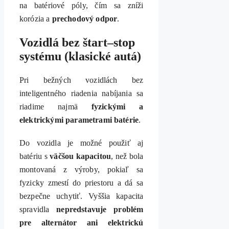
na batériové póly, čím sa zníži
korózia a
prechodový odpor
.
Vozidlá bez štart–stop
systému (klasické autá)
Pri bežných vozidlách bez
inteligentného riadenia nabíjania sa
riadime najmä
fyzickými a
elektrickými parametrami batérie
.
Do vozidla je možné použiť aj
batériu s
väčšou kapacitou
, než bola
montovaná z výroby, pokiaľ sa
fyzicky zmestí do priestoru a dá sa
bezpečne uchytiť. Vyššia kapacita
spravidla
nepredstavuje problém
pre alternátor ani elektrickú