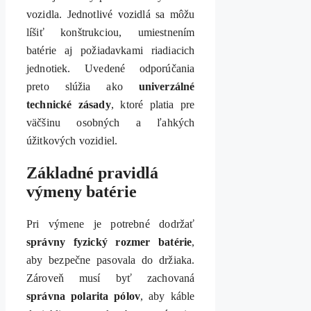
vozidla. Jednotlivé vozidlá sa môžu
líšiť konštrukciou, umiestnením
batérie aj požiadavkami riadiacich
jednotiek. Uvedené odporúčania
preto slúžia ako
univerzálné
technické zásady
, ktoré platia pre
väčšinu osobných a ľahkých
úžitkových vozidiel.
Základné pravidlá
výmeny batérie
Pri výmene je potrebné dodržať
správny fyzický rozmer batérie
,
aby bezpečne pasovala do držiaka.
Zároveň musí byť zachovaná
správna polarita pólov
, aby káble