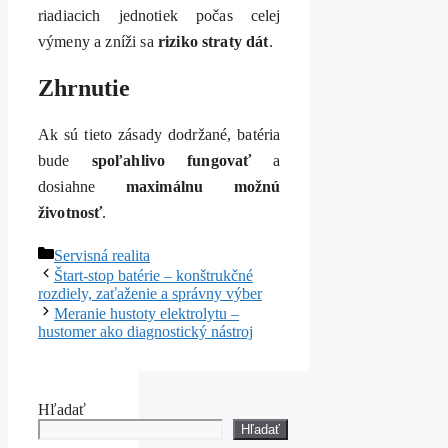
riadiacich jednotiek počas celej
výmeny a zníži sa
riziko straty dát
.
Zhrnutie
Ak sú tieto zásady dodržané, batéria
bude
spoľahlivo fungovať
a
dosiahne
maximálnu možnú
životnosť
.
Kategórie
Servisná realita
Štart-stop batérie – konštrukčné
rozdiely, zaťaženie a správny výber
Meranie hustoty elektrolytu –
hustomer ako diagnostický nástroj
Hľadať
Hľadať