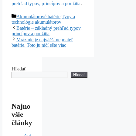
prehľad typov, princípov a použitia
.
Kategórie
Akumulátorové batérie
,
Typy a
technológie akumulátorov
Batérie – základný prehľad typov,
princípov a použitia
Mráz nie je najväčší nepriateľ
batérie. Toto ju ničí ešte viac
Hľadať
Hľadať
Najno
všie
články
Aut