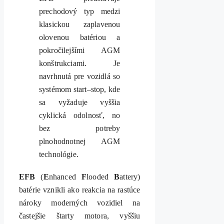
prechodový typ medzi
klasickou zaplavenou
olovenou batériou a
pokročilejšími AGM
konštrukciami. Je
navrhnutá pre vozidlá so
systémom start–stop, kde
sa vyžaduje vyššia
cyklická odolnosť, no
bez potreby
plnohodnotnej AGM
technológie.
EFB
(
E
nhanced
F
looded
B
attery)
batérie vznikli ako reakcia na rastúce
nároky moderných vozidiel na
častejšie štarty motora, vyššiu