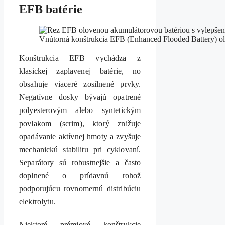
EFB batérie
Vnútorná konštrukcia EFB (Enhanced Flooded Battery) ol
Konštrukcia EFB vychádza z
klasickej zaplavenej batérie, no
obsahuje viaceré zosilnené prvky.
Negatívne dosky bývajú opatrené
polyesterovým alebo syntetickým
povlakom (scrim), ktorý znižuje
opadávanie aktívnej hmoty a zvyšuje
mechanickú stabilitu pri cyklovaní.
Separátory sú robustnejšie a často
doplnené o prídavnú rohož
podporujúcu rovnomernú distribúciu
elektrolytu.
Niektoré prémiové konštrukcie