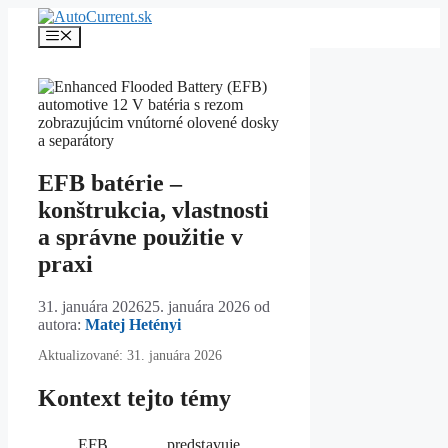
Preskočiť
na
Menu
obsah
EFB batérie –
konštrukcia, vlastnosti
a správne použitie v
praxi
31. januára 2026
25. januára 2026
od
autora:
Matej Hetényi
Aktualizované: 31. januára 2026
Kontext tejto témy
EFB predstavuje