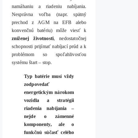
namáhaniu a riadeniu nabíjania.
Nesprávna voľba (napr. spätný
prechod z AGM na EFB alebo
konvenčnú batériu) môže viesť k
zníženej životnosti
, nedostatočnej
schopnosti prijímať nabíjací prúd a k
problémom so spoľahlivosťou
systému štart – stop.
Typ batérie musí vždy
zodpovedať
energetickým nárokom
vozidla a stratégii
riadenia nabíjania –
nejde o zámenné
komponenty, ale o
funkčnú súčasť celého