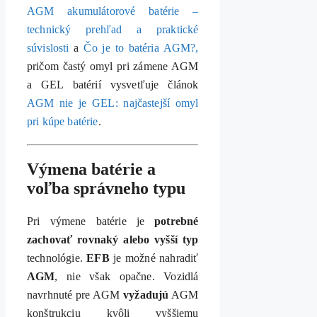
AGM akumulátorové batérie –
technický prehľad a praktické
súvislosti
a
Čo je to batéria AGM?,
pričom častý omyl pri zámene AGM
a GEL batérií vysvetľuje článok
AGM nie je GEL: najčastejší omyl
pri kúpe batérie
.
Výmena batérie a
voľba správneho typu
Pri výmene batérie je
potrebné
zachovať rovnaký alebo vyšší typ
technológie.
EFB
je možné nahradiť
AGM
, nie však opačne. Vozidlá
navrhnuté pre AGM
vyžadujú
AGM
konštrukciu kvôli vyššiemu